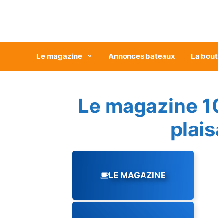
Aller
au
contenu
Le magazine
Annonces bateaux
La bout
Le magazine 1
plai
LE MAGAZINE