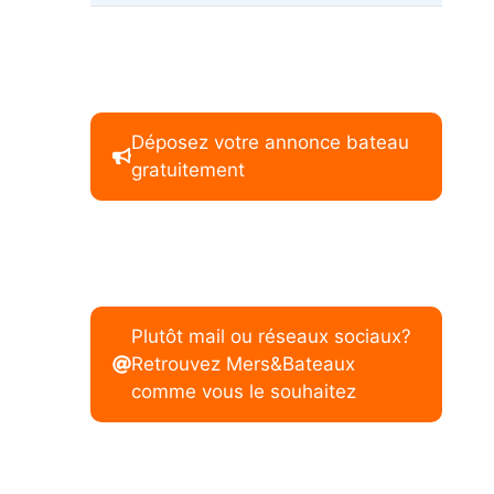
Déposez votre annonce bateau
gratuitement
Plutôt mail ou réseaux sociaux?
Retrouvez Mers&Bateaux
comme vous le souhaitez