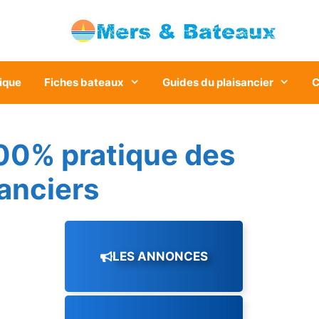
ique
Fiches bateaux
Guides du plaisancier
C
00% pratique des
sanciers
LES ANNONCES