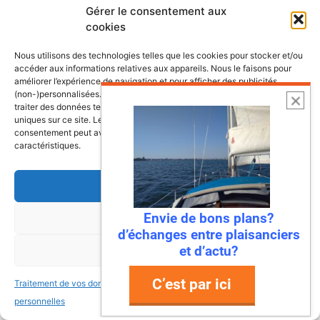
Croisières et escales
Gérer le consentement aux
cookies
Les plus belles escales et croisières de
Nous utilisons des technologies telles que les cookies pour stocker et/ou
nos côtes
accéder aux informations relatives aux appareils. Nous le faisons pour
améliorer l’expérience de navigation et pour afficher des publicités
(non-)personnalisées. Consentir à ces technologies nous autorisera à
traiter des données telles que le comportement de navigation ou les ID
uniques sur ce site. Le fait de ne pas consentir ou de retirer son
consentement peut avoir un effet négatif sur certaines fonctonnalités et
caractéristiques.
Accepter
Envie de bons plans?
Refuser
d’échanges entre plaisanciers
et d’actu?
Voir les préférences
C’est par ici
Traitement de vos données
Traitement de vos données
personnelles
personnelles
22 juillet 2026