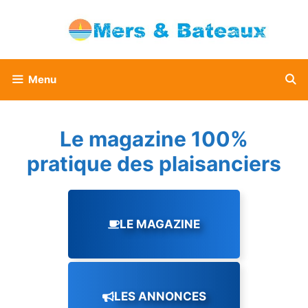
Aller
au
contenu
Menu
Le magazine 100%
pratique des plaisanciers
LE MAGAZINE
LES ANNONCES