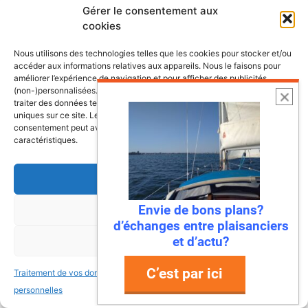
nos côtes
Gérer le consentement aux
cookies
Nous utilisons des technologies telles que les cookies pour stocker et/ou
accéder aux informations relatives aux appareils. Nous le faisons pour
améliorer l’expérience de navigation et pour afficher des publicités
(non-)personnalisées. Consentir à ces technologies nous autorisera à
traiter des données telles que le comportement de navigation ou les ID
uniques sur ce site. Le fait de ne pas consentir ou de retirer son
consentement peut avoir un effet négatif sur certaines fonctonnalités et
caractéristiques.
Accepter
Envie de bons plans?
Refuser
d’échanges entre plaisanciers
et d’actu?
6 août 2026
Voir les préférences
Envie de fraicheur ? Larguez les
C’est par ici
Traitement de vos données
Traitement de vos données
amarres direction la Normandie
personnelles
personnelles
Imaginez : des falaises vertigineuses qui