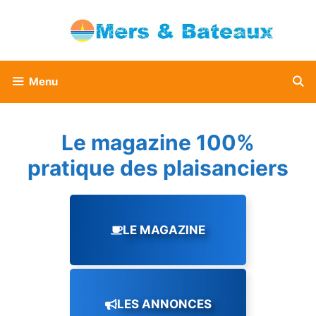
Aller
au
contenu
Menu
Le magazine 100%
pratique des plaisanciers
LE MAGAZINE
LES ANNONCES