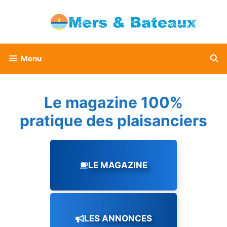
Aller
au
contenu
Menu
Le magazine 100%
pratique des plaisanciers
LE MAGAZINE
LES ANNONCES