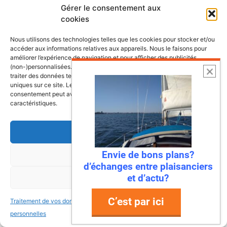
Envie de fraicheur ? Larguez les
Gérer le consentement aux
amarres direction la Normandie
cookies
Imaginez : des falaises vertigineuses qui
Nous utilisons des technologies telles que les cookies pour stocker et/ou
plongent dans une mer turquoise, des ports
accéder aux informations relatives aux appareils. Nous le faisons pour
améliorer l’expérience de navigation et pour afficher des publicités
de pêche colorés où l’on déguste des huîtres
(non-)personnalisées. Consentir à ces technologies nous autorisera à
encore salées par …
traiter des données telles que le comportement de navigation ou les ID
uniques sur ce site. Le fait de ne pas consentir ou de retirer son
consentement peut avoir un effet négatif sur certaines fonctonnalités et
Lire l’article
caractéristiques.
Accepter
Envie de bons plans?
Refuser
d’échanges entre plaisanciers
et d’actu?
Voir les préférences
C’est par ici
Traitement de vos données
Traitement de vos données
personnelles
personnelles