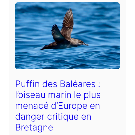
Puffin des Baléares :
l’oiseau marin le plus
menacé d’Europe en
danger critique en
Bretagne