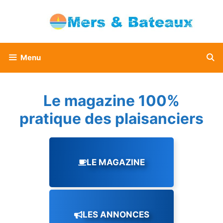
Aller
au
contenu
Menu
Le magazine 100%
pratique des plaisanciers
LE MAGAZINE
LES ANNONCES