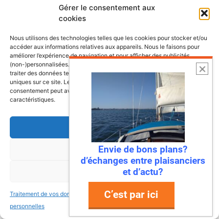
Gérer le consentement aux
cookies
Les plus belles escales et croisières de
nos côtes
Nous utilisons des technologies telles que les cookies pour stocker et/ou
accéder aux informations relatives aux appareils. Nous le faisons pour
améliorer l’expérience de navigation et pour afficher des publicités
(non-)personnalisées. Consentir à ces technologies nous autorisera à
traiter des données telles que le comportement de navigation ou les ID
uniques sur ce site. Le fait de ne pas consentir ou de retirer son
consentement peut avoir un effet négatif sur certaines fonctonnalités et
caractéristiques.
Accepter
Envie de bons plans?
Refuser
d’échanges entre plaisanciers
et d’actu?
Voir les préférences
C’est par ici
Traitement de vos données
Traitement de vos données
6 août 2026
personnelles
personnelles
Envie de fraicheur ? Larguez les