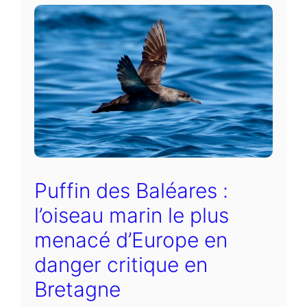
Puffin des Baléares :
l’oiseau marin le plus
menacé d’Europe en
danger critique en
Bretagne