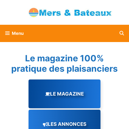
Aller
au
contenu
Menu
Le magazine 100%
pratique des plaisanciers
LE MAGAZINE
LES ANNONCES