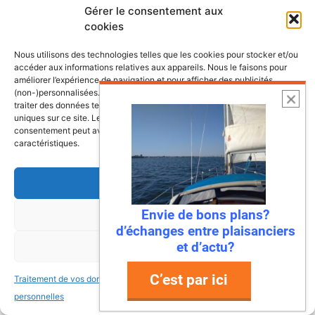
Gérer le consentement aux
cookies
Nous utilisons des technologies telles que les cookies pour stocker et/ou
accéder aux informations relatives aux appareils. Nous le faisons pour
améliorer l’expérience de navigation et pour afficher des publicités
(non-)personnalisées. Consentir à ces technologies nous autorisera à
traiter des données telles que le comportement de navigation ou les ID
uniques sur ce site. Le fait de ne pas consentir ou de retirer son
consentement peut avoir un effet négatif sur certaines fonctonnalités et
caractéristiques.
Accepter
Envie de bons plans?
6 août 2026
Refuser
d’échanges entre plaisanciers
Envie de fraicheur ? Larguez les
et d’actu?
Voir les préférences
amarres direction la Normandie
Imaginez : des falaises vertigineuses qui
C’est par ici
Traitement de vos données
Traitement de vos données
plongent dans une mer turquoise, des ports
personnelles
personnelles
de pêche colorés où l’on déguste des huîtres