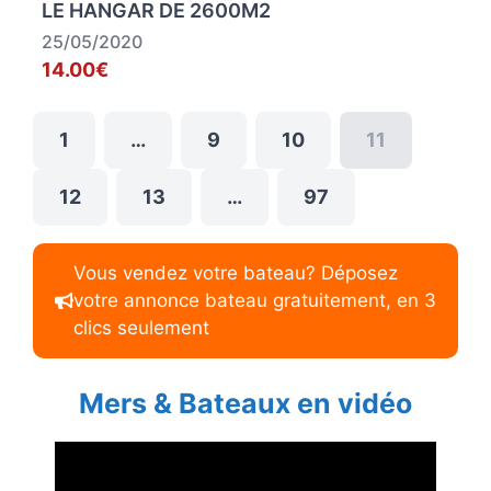
LE HANGAR DE 2600M2
25/05/2020
14.00€
1
…
9
10
11
12
13
…
97
Vous vendez votre bateau? Déposez
votre annonce bateau gratuitement, en 3
clics seulement
Mers & Bateaux en vidéo