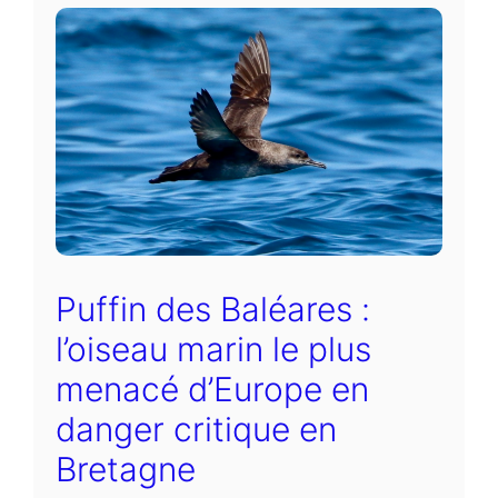
Puffin des Baléares :
l’oiseau marin le plus
menacé d’Europe en
danger critique en
Bretagne