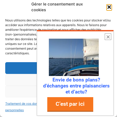
Gérer le consentement aux
Croisières et escales
cookies
Nous utilisons des technologies telles que les cookies pour stocker et/ou
Les plus belles escales et croisières de
accéder aux informations relatives aux appareils. Nous le faisons pour
nos côtes
améliorer l’expérience de navigation et pour afficher des publicités
(non-)personnalisées. Consentir à ces technologies nous autorisera à
traiter des données telles que le comportement de navigation ou les ID
uniques sur ce site. Le fait de ne pas consentir ou de retirer son
consentement peut avoir un effet négatif sur certaines fonctonnalités et
caractéristiques.
Accepter
Envie de bons plans?
Refuser
d’échanges entre plaisanciers
et d’actu?
Voir les préférences
C’est par ici
Traitement de vos données
Traitement de vos données
personnelles
personnelles