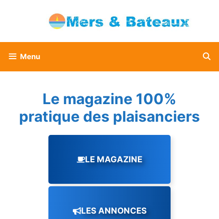
Aller
au
contenu
Menu
Le magazine 100%
pratique des plaisanciers
LE MAGAZINE
LES ANNONCES