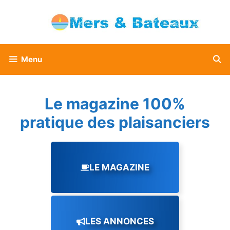
Aller
au
contenu
Menu
Le magazine 100%
pratique des plaisanciers
LE MAGAZINE
LES ANNONCES