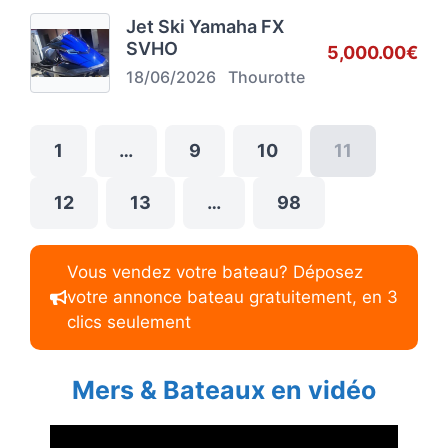
Jet Ski Yamaha FX
SVHO
5,000.00€
18/06/2026
Thourotte
1
…
9
10
11
12
13
…
98
Vous vendez votre bateau? Déposez
votre annonce bateau gratuitement, en 3
clics seulement
Mers & Bateaux en vidéo