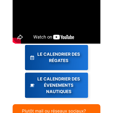
LE CALENDRIER DES
RÉGATES
LE CALENDRIER DES
ÉVENEMENTS
NAUTIQUES
Plutôt mail ou réseaux sociaux?