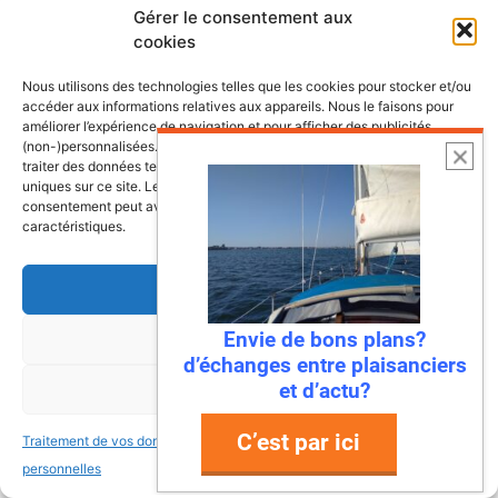
plages de rêve, et… ses déchets ? Eh bien,
Gérer le consentement aux
ça, c’était avant ! Parce que Mandelieu-La
cookies
Napoule …
Nous utilisons des technologies telles que les cookies pour stocker et/ou
accéder aux informations relatives aux appareils. Nous le faisons pour
Lire l’article
améliorer l’expérience de navigation et pour afficher des publicités
(non-)personnalisées. Consentir à ces technologies nous autorisera à
traiter des données telles que le comportement de navigation ou les ID
uniques sur ce site. Le fait de ne pas consentir ou de retirer son
consentement peut avoir un effet négatif sur certaines fonctonnalités et
caractéristiques.
Accepter
Envie de bons plans?
Refuser
d’échanges entre plaisanciers
et d’actu?
Voir les préférences
C’est par ici
Traitement de vos données
Traitement de vos données
18 juin 2026
personnelles
personnelles
Les Voiles de Saint-Tropez 2026 : le