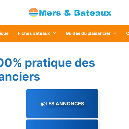
ique
Fiches bateaux
Guides du plaisancier
C
00% pratique des
sanciers
LES ANNONCES