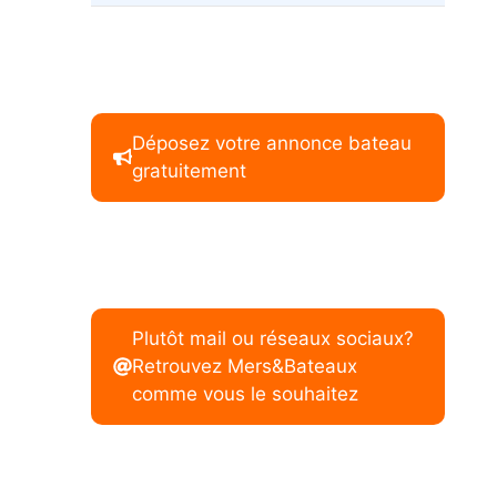
Déposez votre annonce bateau
gratuitement
Plutôt mail ou réseaux sociaux?
Retrouvez Mers&Bateaux
comme vous le souhaitez