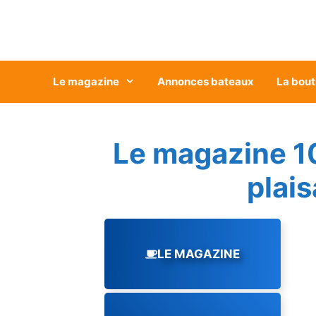
Aller
au
contenu
Le magazine
Annonces bateaux
La bout
Le magazine 1
plai
LE MAGAZINE