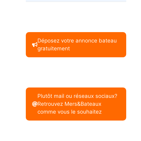
Déposez votre annonce bateau
gratuitement
Plutôt mail ou réseaux sociaux?
Retrouvez Mers&Bateaux
comme vous le souhaitez