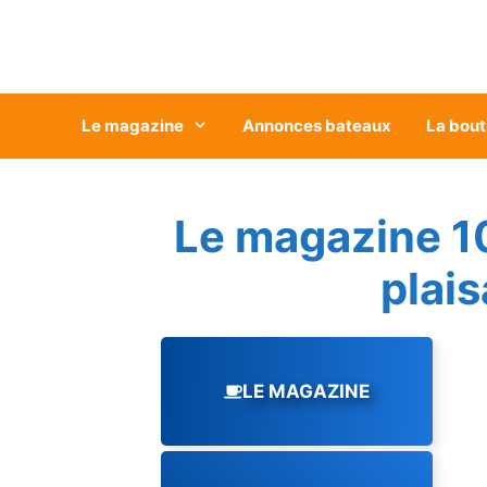
Aller
au
contenu
Le magazine
Annonces bateaux
La bout
Le magazine 1
plai
LE MAGAZINE