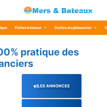
ique
Fiches bateaux
Guides du plaisancier
C
00% pratique des
sanciers
LES ANNONCES