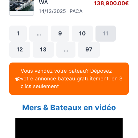
WA
138,900.00€
14/12/2025
PACA
1
…
9
10
11
12
13
…
97
Vous vendez votre bateau? Déposez
votre annonce bateau gratuitement, en 3
clics seulement
Mers & Bateaux en vidéo