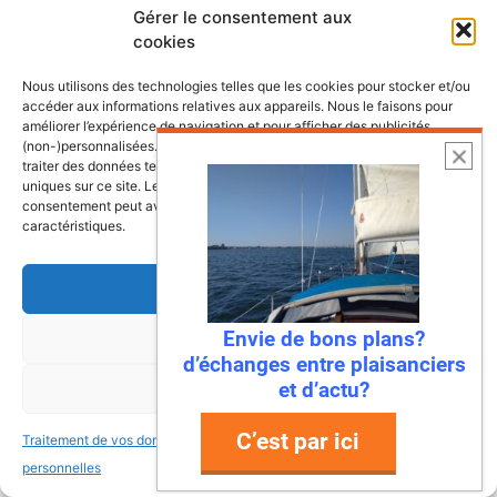
Gérer le consentement aux
cookies
Lire l’article
Nous utilisons des technologies telles que les cookies pour stocker et/ou
accéder aux informations relatives aux appareils. Nous le faisons pour
améliorer l’expérience de navigation et pour afficher des publicités
(non-)personnalisées. Consentir à ces technologies nous autorisera à
traiter des données telles que le comportement de navigation ou les ID
uniques sur ce site. Le fait de ne pas consentir ou de retirer son
consentement peut avoir un effet négatif sur certaines fonctonnalités et
caractéristiques.
Accepter
Envie de bons plans?
Refuser
d’échanges entre plaisanciers
22 juillet 2026
et d’actu?
Voir les préférences
Mandelieu-La Napoule : la première
ville à dire « stop » aux déchets en
C’est par ici
Traitement de vos données
Traitement de vos données
mer !
personnelles
personnelles
Ah, la Méditerranée… Ses eaux turquoise, ses