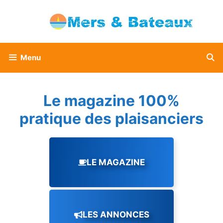
Aller
au
contenu
Menu
Le magazine 100%
pratique des plaisanciers
LE MAGAZINE
LES ANNONCES