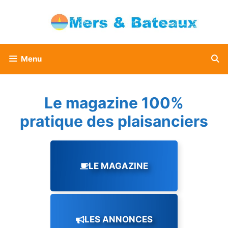
Aller
au
contenu
Menu
Le magazine 100%
pratique des plaisanciers
LE MAGAZINE
LES ANNONCES