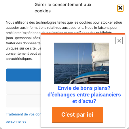
Imaginez : des falaises vertigineuses qui
Gérer le consentement aux
plongent dans une mer turquoise, des ports
cookies
de pêche colorés où l’on déguste des huîtres
encore salées par …
Nous utilisons des technologies telles que les cookies pour stocker et/ou
accéder aux informations relatives aux appareils. Nous le faisons pour
améliorer l’expérience de navigation et pour afficher des publicités
Lire l’article
(non-)personnalisées. Consentir à ces technologies nous autorisera à
traiter des données telles que le comportement de navigation ou les ID
uniques sur ce site. Le fait de ne pas consentir ou de retirer son
consentement peut avoir un effet négatif sur certaines fonctonnalités et
caractéristiques.
Accepter
Envie de bons plans?
Refuser
d’échanges entre plaisanciers
et d’actu?
Voir les préférences
C’est par ici
Traitement de vos données
Traitement de vos données
22 juillet 2026
personnelles
personnelles
Mandelieu-La Napoule : la première