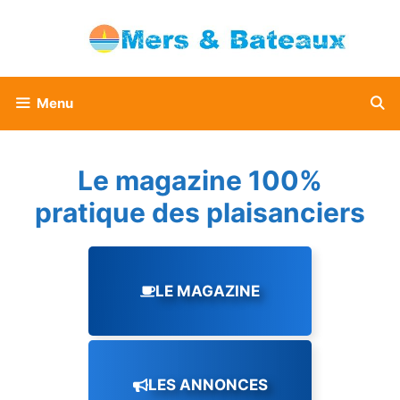
Aller
au
contenu
Menu
Le magazine 100%
pratique des plaisanciers
LE MAGAZINE
LES ANNONCES