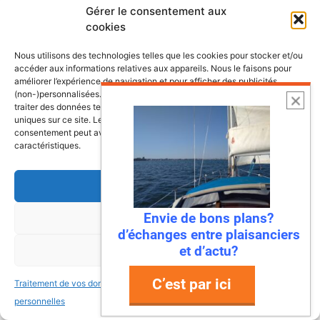
nos côtes
Gérer le consentement aux
cookies
Nous utilisons des technologies telles que les cookies pour stocker et/ou
accéder aux informations relatives aux appareils. Nous le faisons pour
améliorer l’expérience de navigation et pour afficher des publicités
(non-)personnalisées. Consentir à ces technologies nous autorisera à
traiter des données telles que le comportement de navigation ou les ID
uniques sur ce site. Le fait de ne pas consentir ou de retirer son
consentement peut avoir un effet négatif sur certaines fonctonnalités et
caractéristiques.
Accepter
Envie de bons plans?
Refuser
d’échanges entre plaisanciers
et d’actu?
6 août 2026
Voir les préférences
Envie de fraicheur ? Larguez les
C’est par ici
Traitement de vos données
Traitement de vos données
amarres direction la Normandie
personnelles
personnelles
Imaginez : des falaises vertigineuses qui