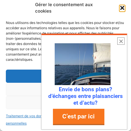
Gérer le consentement aux
cookies
Nous utilisons des technologies telles que les cookies pour stocker et/ou
accéder aux informations relatives aux appareils. Nous le faisons pour
améliorer l’expérience de navigation et pour afficher des publicités
(non-)personnalisées. Consentir à ces technologies nous autorisera à
traiter des données telles que le comportement de navigation ou les ID
uniques sur ce site. Le fait de ne pas consentir ou de retirer son
consentement peut avoir un effet négatif sur certaines fonctonnalités et
caractéristiques.
Accepter
Envie de bons plans?
Refuser
d’échanges entre plaisanciers
6 août 2026
et d’actu?
Voir les préférences
Envie de fraicheur ? Larguez les
amarres direction la Normandie
C’est par ici
Traitement de vos données
Traitement de vos données
Imaginez : des falaises vertigineuses qui
personnelles
personnelles
plongent dans une mer turquoise, des ports