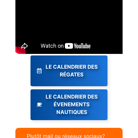
LE CALENDRIER DES
RÉGATES
LE CALENDRIER DES
ÉVENEMENTS
NAUTIQUES
Plutôt mail ou réseaux sociaux?