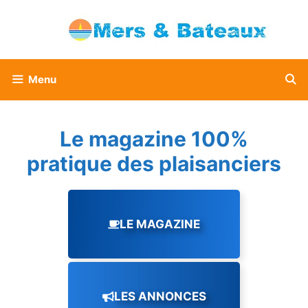
Aller
au
contenu
Menu
Le magazine 100%
pratique des plaisanciers
LE MAGAZINE
LES ANNONCES