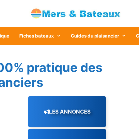
ique
Fiches bateaux
Guides du plaisancier
C
00% pratique des
sanciers
LES ANNONCES