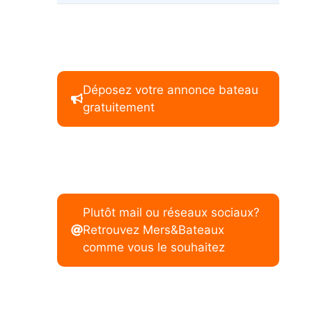
Déposez votre annonce bateau
gratuitement
Plutôt mail ou réseaux sociaux?
Retrouvez Mers&Bateaux
comme vous le souhaitez