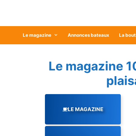
Aller
au
contenu
Le magazine
Annonces bateaux
La bout
Le magazine 1
plai
LE MAGAZINE