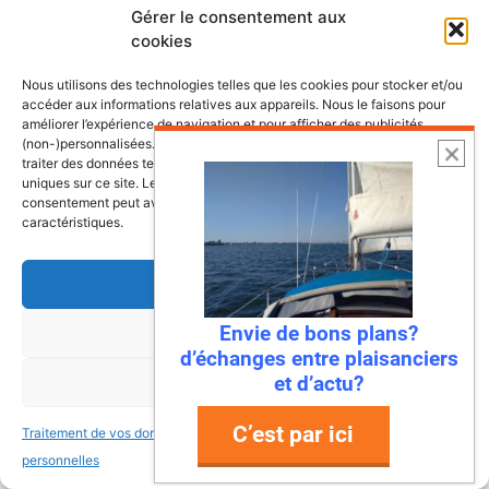
Lire l’article
Gérer le consentement aux
cookies
Nous utilisons des technologies telles que les cookies pour stocker et/ou
accéder aux informations relatives aux appareils. Nous le faisons pour
améliorer l’expérience de navigation et pour afficher des publicités
(non-)personnalisées. Consentir à ces technologies nous autorisera à
traiter des données telles que le comportement de navigation ou les ID
uniques sur ce site. Le fait de ne pas consentir ou de retirer son
consentement peut avoir un effet négatif sur certaines fonctonnalités et
caractéristiques.
Accepter
22 juillet 2026
Envie de bons plans?
Refuser
Mandelieu-La Napoule : la première
d’échanges entre plaisanciers
ville à dire « stop » aux déchets en
et d’actu?
Voir les préférences
mer !
C’est par ici
Traitement de vos données
Traitement de vos données
Ah, la Méditerranée… Ses eaux turquoise, ses
personnelles
personnelles
plages de rêve, et… ses déchets ? Eh bien,