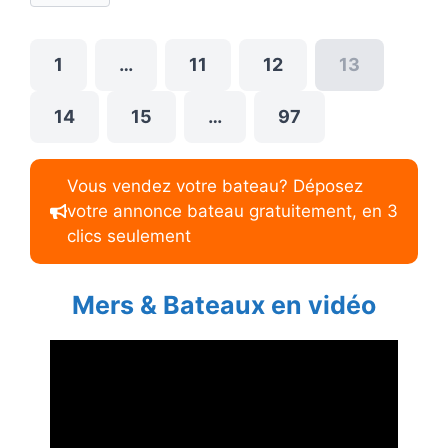
1
…
11
12
13
14
15
…
97
Vous vendez votre bateau? Déposez
votre annonce bateau gratuitement, en 3
clics seulement
Mers & Bateaux en vidéo