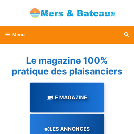
Aller
au
contenu
Menu
Le magazine 100%
pratique des plaisanciers
LE MAGAZINE
LES ANNONCES