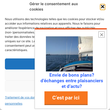
Gérer le consentement aux
cookies
Nous utilisons des technologies telles que les cookies pour stocker et/ou
accéder aux informations relatives aux appareils. Nous le faisons pour
améliorer l’expérience de navigation et pour afficher des publicités
(non-)personnalisées. Consentir à ces technologies nous autorisera à
traiter des données telles que le comportement de navigation ou les ID
uniques sur ce site. Le fait de ne pas consentir ou de retirer son
consentement peut avoir un effet négatif sur certaines fonctonnalités et
caractéristiques.
Accepter
Envie de bons plans?
Refuser
d’échanges entre plaisanciers
6 août 2026
et d’actu?
Voir les préférences
Envie de fraicheur ? Larguez les
amarres direction la Normandie
C’est par ici
Traitement de vos données
Traitement de vos données
Imaginez : des falaises vertigineuses qui
personnelles
personnelles
plongent dans une mer turquoise, des ports