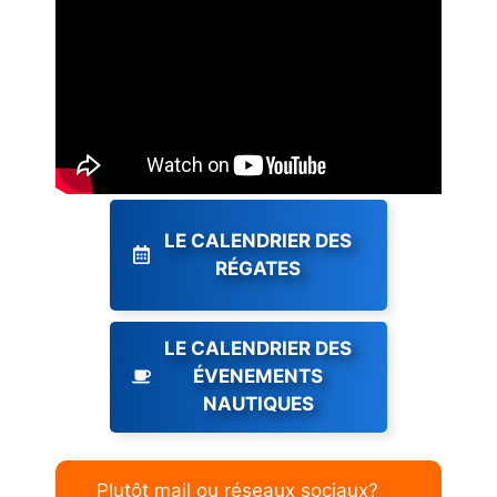
LE CALENDRIER DES
RÉGATES
LE CALENDRIER DES
ÉVENEMENTS
NAUTIQUES
Plutôt mail ou réseaux sociaux?