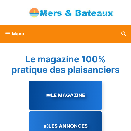
Aller
au
contenu
Menu
Le magazine 100%
pratique des plaisanciers
LE MAGAZINE
LES ANNONCES