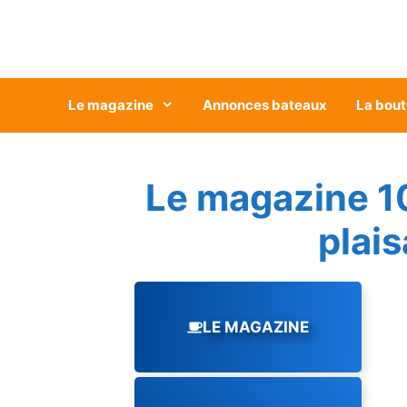
Aller
au
contenu
Le magazine
Annonces bateaux
La bout
Le magazine 1
plai
LE MAGAZINE