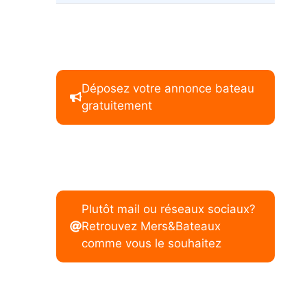
Déposez votre annonce bateau
gratuitement
Plutôt mail ou réseaux sociaux?
Retrouvez Mers&Bateaux
comme vous le souhaitez