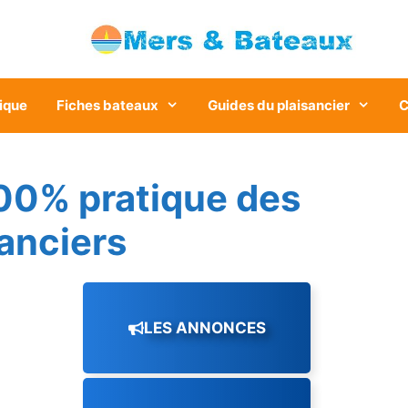
ique
Fiches bateaux
Guides du plaisancier
C
00% pratique des
sanciers
LES ANNONCES