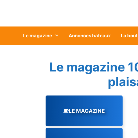
Aller
au
contenu
Le magazine
Annonces bateaux
La bout
Le magazine 1
plai
LE MAGAZINE