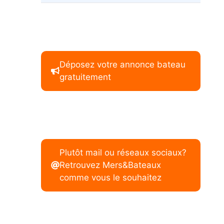
Déposez votre annonce bateau
gratuitement
Plutôt mail ou réseaux sociaux?
Retrouvez Mers&Bateaux
comme vous le souhaitez