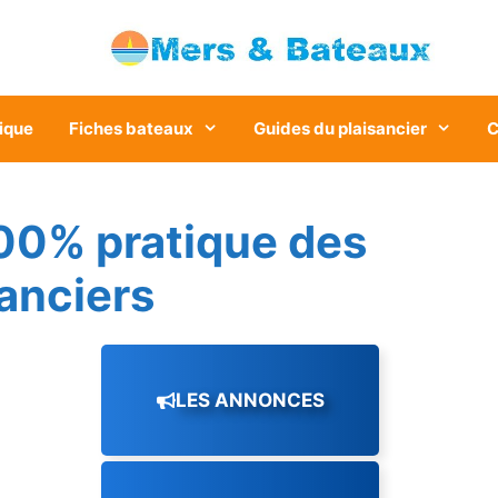
ique
Fiches bateaux
Guides du plaisancier
C
00% pratique des
sanciers
LES ANNONCES