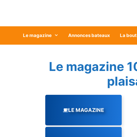
Aller
au
contenu
Le magazine
Annonces bateaux
La bout
Le magazine 1
plai
LE MAGAZINE