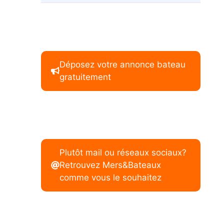
Déposez votre annonce bateau
gratuitement
Plutôt mail ou réseaux sociaux?
Retrouvez Mers&Bateaux
comme vous le souhaitez