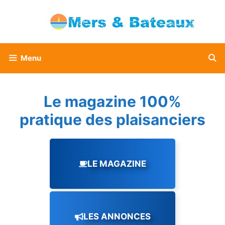
Aller
au
contenu
Menu
Le magazine 100%
pratique des plaisanciers
LE MAGAZINE
LES ANNONCES