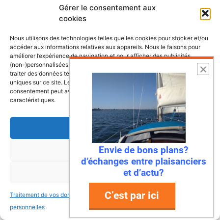
Imaginez : des falaises vertigineuses qui
Gérer le consentement aux
plongent dans une mer turquoise, des ports
cookies
de pêche colorés où l’on déguste des huîtres
Nous utilisons des technologies telles que les cookies pour stocker et/ou
encore salées par …
accéder aux informations relatives aux appareils. Nous le faisons pour
améliorer l’expérience de navigation et pour afficher des publicités
(non-)personnalisées. Consentir à ces technologies nous autorisera à
Lire l’article
traiter des données telles que le comportement de navigation ou les ID
uniques sur ce site. Le fait de ne pas consentir ou de retirer son
consentement peut avoir un effet négatif sur certaines fonctonnalités et
caractéristiques.
Accepter
Envie de bons plans?
Refuser
d’échanges entre plaisanciers
et d’actu?
Voir les préférences
C’est par ici
Traitement de vos données
Traitement de vos données
personnelles
personnelles
22 juillet 2026