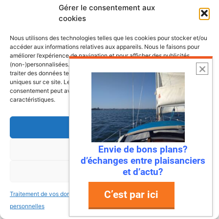
Gérer le consentement aux
cookies
Nous utilisons des technologies telles que les cookies pour stocker et/ou
accéder aux informations relatives aux appareils. Nous le faisons pour
améliorer l’expérience de navigation et pour afficher des publicités
(non-)personnalisées. Consentir à ces technologies nous autorisera à
traiter des données telles que le comportement de navigation ou les ID
uniques sur ce site. Le fait de ne pas consentir ou de retirer son
consentement peut avoir un effet négatif sur certaines fonctonnalités et
caractéristiques.
Accepter
Envie de bons plans?
Refuser
d’échanges entre plaisanciers
6 août 2026
et d’actu?
Voir les préférences
Envie de fraicheur ? Larguez les
amarres direction la Normandie
C’est par ici
Traitement de vos données
Traitement de vos données
Imaginez : des falaises vertigineuses qui
personnelles
personnelles
plongent dans une mer turquoise, des ports