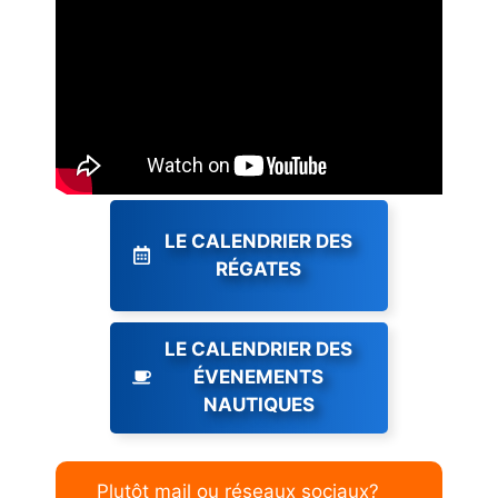
LE CALENDRIER DES
RÉGATES
LE CALENDRIER DES
ÉVENEMENTS
NAUTIQUES
Plutôt mail ou réseaux sociaux?