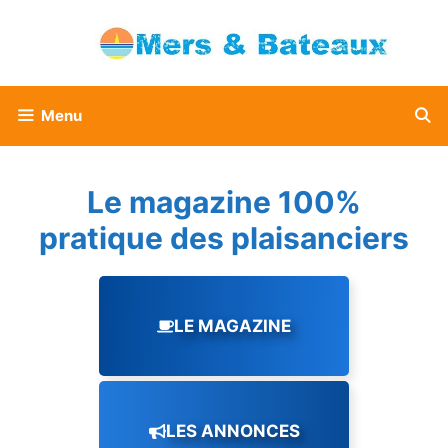
Aller
au
contenu
Menu
Le magazine 100%
pratique des plaisanciers
LE MAGAZINE
LES ANNONCES