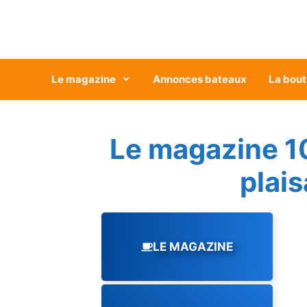
Aller
au
contenu
Le magazine
Annonces bateaux
La bout
Le magazine 1
plai
LE MAGAZINE