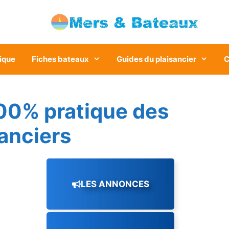
ique
Fiches bateaux
Guides du plaisancier
C
00% pratique des
sanciers
LES ANNONCES