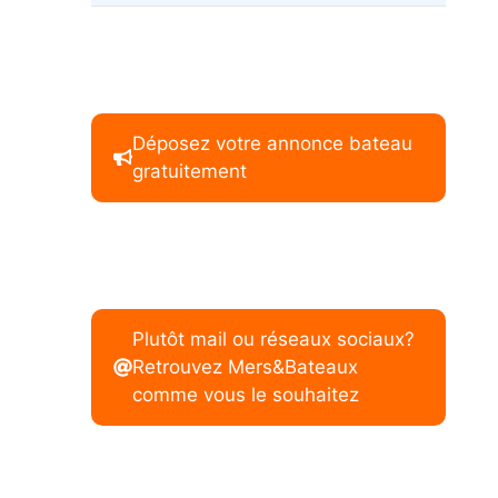
Déposez votre annonce bateau
gratuitement
Plutôt mail ou réseaux sociaux?
Retrouvez Mers&Bateaux
comme vous le souhaitez