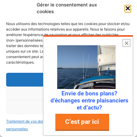
Gérer le consentement aux
Imaginez : des falaises vertigineuses qui
cookies
plongent dans une mer turquoise, des ports
de pêche colorés où l’on déguste des huîtres
Nous utilisons des technologies telles que les cookies pour stocker et/ou
accéder aux informations relatives aux appareils. Nous le faisons pour
encore salées par …
améliorer l’expérience de navigation et pour afficher des publicités
(non-)personnalisées. Consentir à ces technologies nous autorisera à
traiter des données telles que le comportement de navigation ou les ID
Lire l’article
uniques sur ce site. Le fait de ne pas consentir ou de retirer son
consentement peut avoir un effet négatif sur certaines fonctonnalités et
caractéristiques.
Accepter
Envie de bons plans?
Refuser
d’échanges entre plaisanciers
et d’actu?
Voir les préférences
C’est par ici
Traitement de vos données
Traitement de vos données
personnelles
personnelles
22 juillet 2026