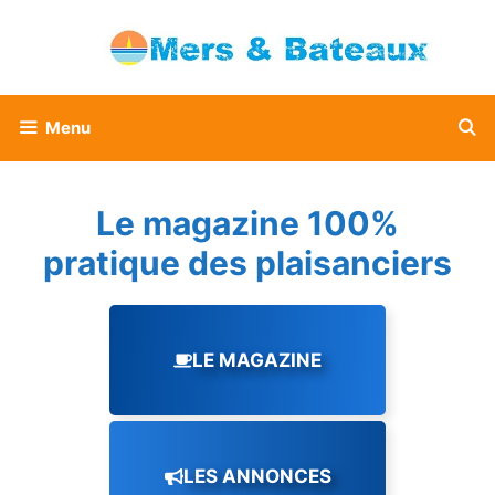
Aller
au
contenu
Menu
Le magazine 100%
pratique des plaisanciers
LE MAGAZINE
LES ANNONCES