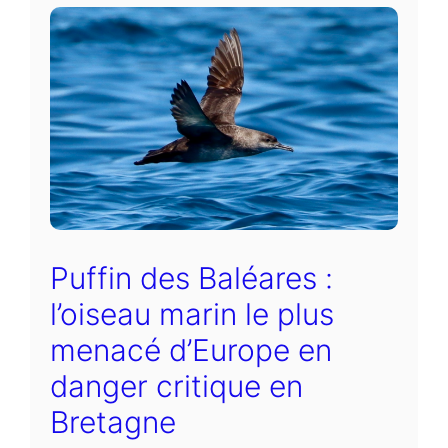
Puffin des Baléares :
l’oiseau marin le plus
menacé d’Europe en
danger critique en
Bretagne