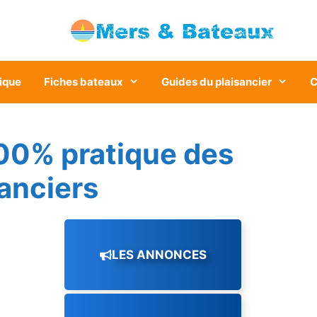
ique
Fiches bateaux
Guides du plaisancier
C
00% pratique des
sanciers
LES ANNONCES