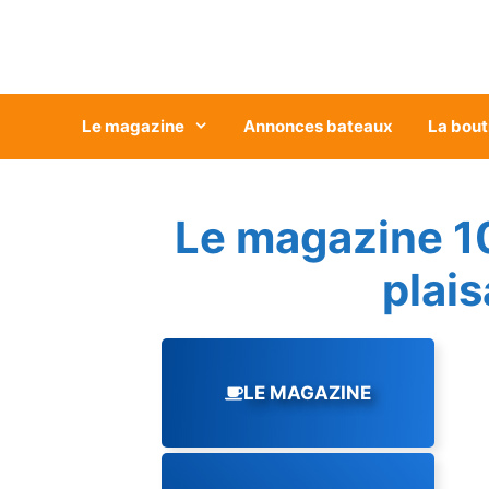
Aller
au
contenu
Le magazine
Annonces bateaux
La bout
Le magazine 1
plai
LE MAGAZINE