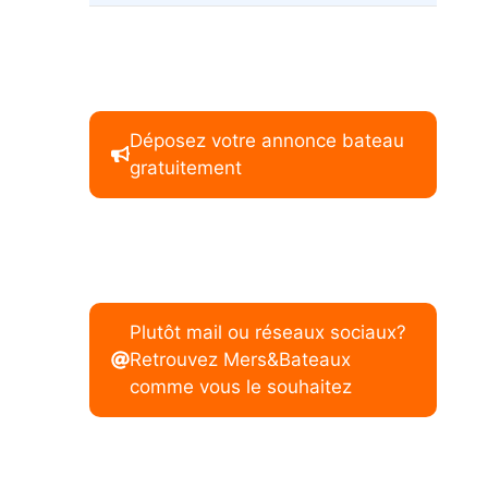
Déposez votre annonce bateau
gratuitement
Plutôt mail ou réseaux sociaux?
Retrouvez Mers&Bateaux
comme vous le souhaitez