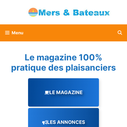
Aller
au
contenu
Menu
Le magazine 100%
pratique des plaisanciers
LE MAGAZINE
LES ANNONCES