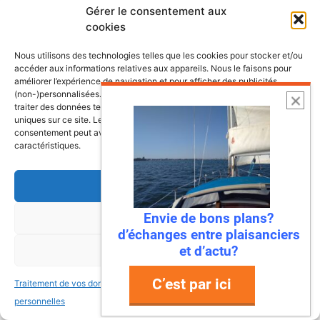
nos côtes
Gérer le consentement aux
cookies
Nous utilisons des technologies telles que les cookies pour stocker et/ou
accéder aux informations relatives aux appareils. Nous le faisons pour
améliorer l’expérience de navigation et pour afficher des publicités
(non-)personnalisées. Consentir à ces technologies nous autorisera à
traiter des données telles que le comportement de navigation ou les ID
uniques sur ce site. Le fait de ne pas consentir ou de retirer son
consentement peut avoir un effet négatif sur certaines fonctonnalités et
caractéristiques.
Accepter
Envie de bons plans?
Refuser
d’échanges entre plaisanciers
et d’actu?
6 août 2026
Voir les préférences
Envie de fraicheur ? Larguez les
C’est par ici
Traitement de vos données
Traitement de vos données
amarres direction la Normandie
personnelles
personnelles
Imaginez : des falaises vertigineuses qui