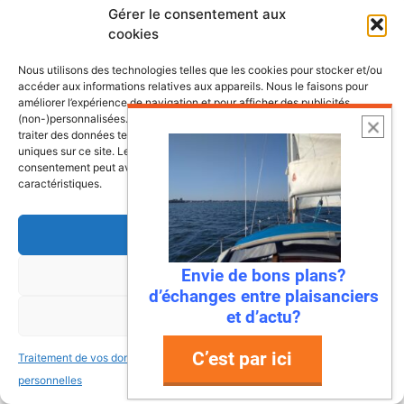
Gérer le consentement aux
cookies
Nous utilisons des technologies telles que les cookies pour stocker et/ou
accéder aux informations relatives aux appareils. Nous le faisons pour
améliorer l’expérience de navigation et pour afficher des publicités
(non-)personnalisées. Consentir à ces technologies nous autorisera à
traiter des données telles que le comportement de navigation ou les ID
uniques sur ce site. Le fait de ne pas consentir ou de retirer son
consentement peut avoir un effet négatif sur certaines fonctonnalités et
caractéristiques.
Accepter
Envie de bons plans?
Refuser
d’échanges entre plaisanciers
6 août 2026
et d’actu?
Voir les préférences
Envie de fraicheur ? Larguez les
amarres direction la Normandie
C’est par ici
Traitement de vos données
Traitement de vos données
Imaginez : des falaises vertigineuses qui
personnelles
personnelles
plongent dans une mer turquoise, des ports