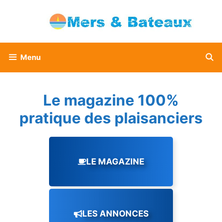
Aller
au
contenu
Menu
Le magazine 100%
pratique des plaisanciers
LE MAGAZINE
LES ANNONCES