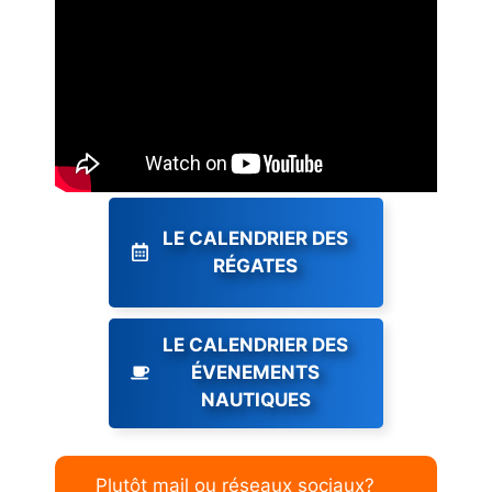
LE CALENDRIER DES
RÉGATES
LE CALENDRIER DES
ÉVENEMENTS
NAUTIQUES
Plutôt mail ou réseaux sociaux?