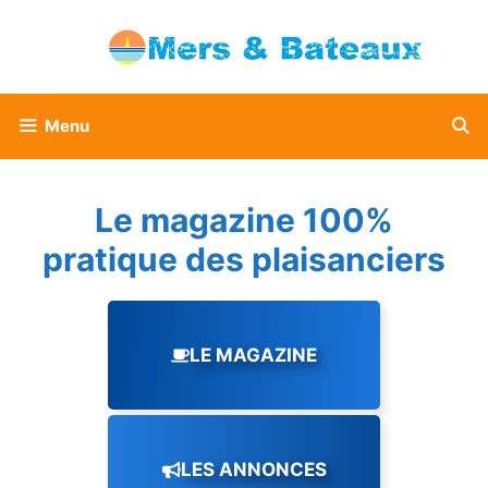
Aller
au
contenu
Menu
Le magazine 100%
pratique des plaisanciers
LE MAGAZINE
LES ANNONCES