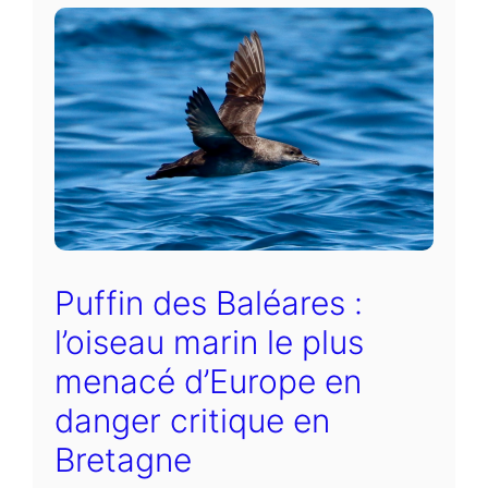
Puffin des Baléares :
l’oiseau marin le plus
menacé d’Europe en
danger critique en
Bretagne