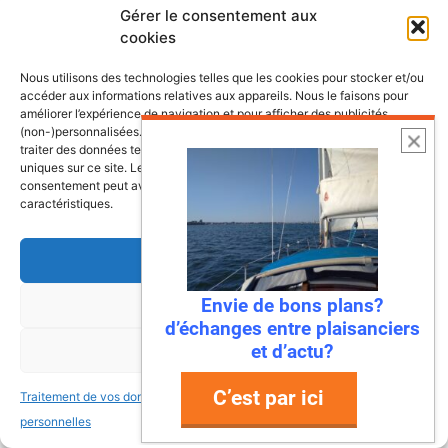
plongent dans une mer turquoise, des ports
Gérer le consentement aux
de pêche colorés où l’on déguste des huîtres
cookies
encore salées par …
Nous utilisons des technologies telles que les cookies pour stocker et/ou
accéder aux informations relatives aux appareils. Nous le faisons pour
Lire l’article
améliorer l’expérience de navigation et pour afficher des publicités
(non-)personnalisées. Consentir à ces technologies nous autorisera à
traiter des données telles que le comportement de navigation ou les ID
uniques sur ce site. Le fait de ne pas consentir ou de retirer son
consentement peut avoir un effet négatif sur certaines fonctonnalités et
caractéristiques.
Accepter
Envie de bons plans?
Refuser
d’échanges entre plaisanciers
et d’actu?
Voir les préférences
C’est par ici
22 juillet 2026
Traitement de vos données
Traitement de vos données
personnelles
personnelles
Mandelieu-La Napoule : la première