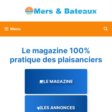
Aller
au
contenu
Menu
Le magazine 100%
pratique des plaisanciers
LE MAGAZINE
LES ANNONCES