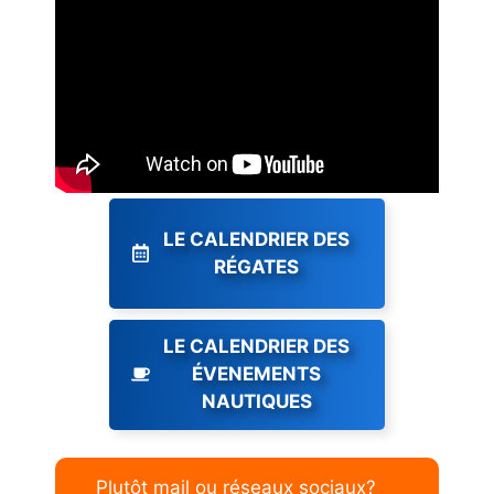
LE CALENDRIER DES
RÉGATES
LE CALENDRIER DES
ÉVENEMENTS
NAUTIQUES
Plutôt mail ou réseaux sociaux?