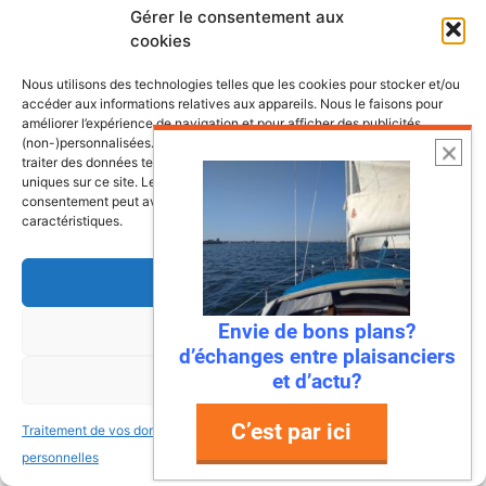
Gérer le consentement aux
cookies
Nous utilisons des technologies telles que les cookies pour stocker et/ou
accéder aux informations relatives aux appareils. Nous le faisons pour
améliorer l’expérience de navigation et pour afficher des publicités
(non-)personnalisées. Consentir à ces technologies nous autorisera à
traiter des données telles que le comportement de navigation ou les ID
uniques sur ce site. Le fait de ne pas consentir ou de retirer son
consentement peut avoir un effet négatif sur certaines fonctonnalités et
caractéristiques.
Accepter
Envie de bons plans?
Refuser
d’échanges entre plaisanciers
6 août 2026
et d’actu?
Voir les préférences
Envie de fraicheur ? Larguez les
amarres direction la Normandie
C’est par ici
Traitement de vos données
Traitement de vos données
Imaginez : des falaises vertigineuses qui
personnelles
personnelles
plongent dans une mer turquoise, des ports