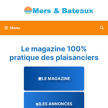
Aller
au
contenu
Menu
Le magazine 100%
pratique des plaisanciers
LE MAGAZINE
LES ANNONCES