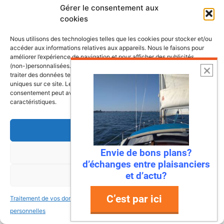
Gérer le consentement aux
cookies
Les plus belles escales et croisières de
nos côtes
Nous utilisons des technologies telles que les cookies pour stocker et/ou
accéder aux informations relatives aux appareils. Nous le faisons pour
améliorer l’expérience de navigation et pour afficher des publicités
(non-)personnalisées. Consentir à ces technologies nous autorisera à
traiter des données telles que le comportement de navigation ou les ID
uniques sur ce site. Le fait de ne pas consentir ou de retirer son
consentement peut avoir un effet négatif sur certaines fonctonnalités et
caractéristiques.
Accepter
Envie de bons plans?
Refuser
d’échanges entre plaisanciers
et d’actu?
Voir les préférences
C’est par ici
Traitement de vos données
Traitement de vos données
6 août 2026
personnelles
personnelles
Envie de fraicheur ? Larguez les