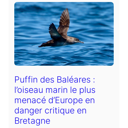
Puffin des Baléares :
l’oiseau marin le plus
menacé d’Europe en
danger critique en
Bretagne