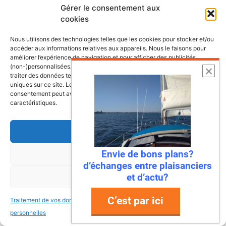
Imaginez : des falaises vertigineuses qui
Gérer le consentement aux
cookies
plongent dans une mer turquoise, des ports
de pêche colorés où l’on déguste des huîtres
Nous utilisons des technologies telles que les cookies pour stocker et/ou
encore salées par …
accéder aux informations relatives aux appareils. Nous le faisons pour
améliorer l’expérience de navigation et pour afficher des publicités
(non-)personnalisées. Consentir à ces technologies nous autorisera à
Lire l’article
traiter des données telles que le comportement de navigation ou les ID
uniques sur ce site. Le fait de ne pas consentir ou de retirer son
consentement peut avoir un effet négatif sur certaines fonctonnalités et
caractéristiques.
Accepter
Envie de bons plans?
Refuser
d’échanges entre plaisanciers
et d’actu?
Voir les préférences
C’est par ici
Traitement de vos données
Traitement de vos données
personnelles
personnelles
22 juillet 2026