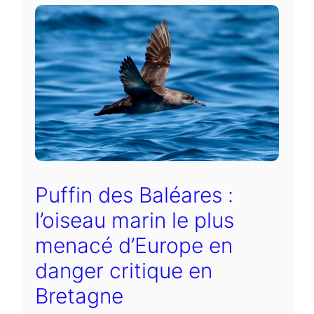
Puffin des Baléares :
l’oiseau marin le plus
menacé d’Europe en
danger critique en
Bretagne