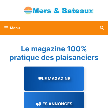
Aller
au
contenu
Menu
Le magazine 100%
pratique des plaisanciers
LE MAGAZINE
LES ANNONCES