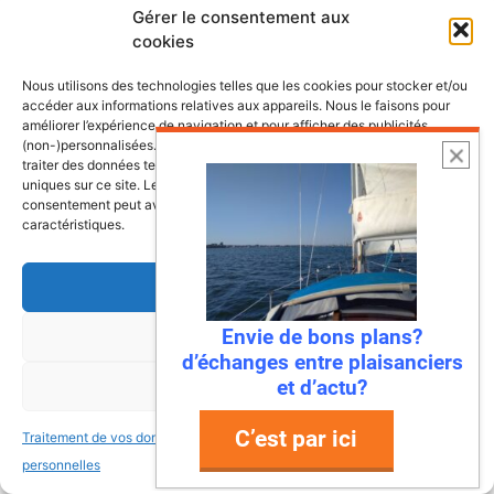
Gérer le consentement aux
cookies
Nous utilisons des technologies telles que les cookies pour stocker et/ou
accéder aux informations relatives aux appareils. Nous le faisons pour
améliorer l’expérience de navigation et pour afficher des publicités
(non-)personnalisées. Consentir à ces technologies nous autorisera à
traiter des données telles que le comportement de navigation ou les ID
uniques sur ce site. Le fait de ne pas consentir ou de retirer son
consentement peut avoir un effet négatif sur certaines fonctonnalités et
caractéristiques.
Accepter
Envie de bons plans?
Refuser
d’échanges entre plaisanciers
6 août 2026
et d’actu?
Voir les préférences
Envie de fraicheur ? Larguez les
amarres direction la Normandie
C’est par ici
Traitement de vos données
Traitement de vos données
Imaginez : des falaises vertigineuses qui
personnelles
personnelles
plongent dans une mer turquoise, des ports