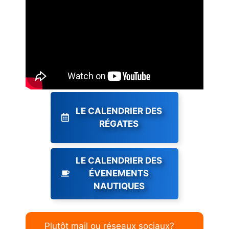
LE CALENDRIER DES
RÉGATES
LE CALENDRIER DES
ÉVENEMENTS
NAUTIQUES
Plutôt mail ou réseaux sociaux?