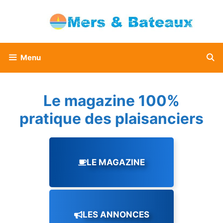
Aller
au
contenu
Menu
Le magazine 100%
pratique des plaisanciers
LE MAGAZINE
LES ANNONCES