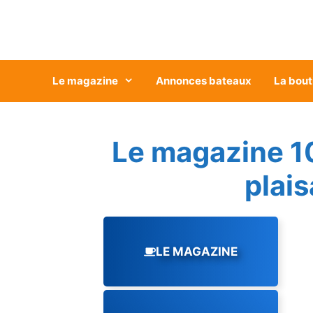
Aller
au
contenu
Le magazine
Annonces bateaux
La bout
Le magazine 1
plai
LE MAGAZINE