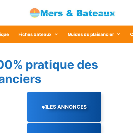
ique
Fiches bateaux
Guides du plaisancier
C
00% pratique des
sanciers
LES ANNONCES