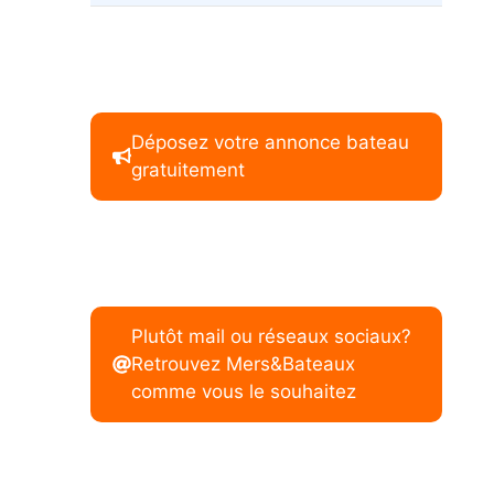
Déposez votre annonce bateau
gratuitement
Plutôt mail ou réseaux sociaux?
Retrouvez Mers&Bateaux
comme vous le souhaitez