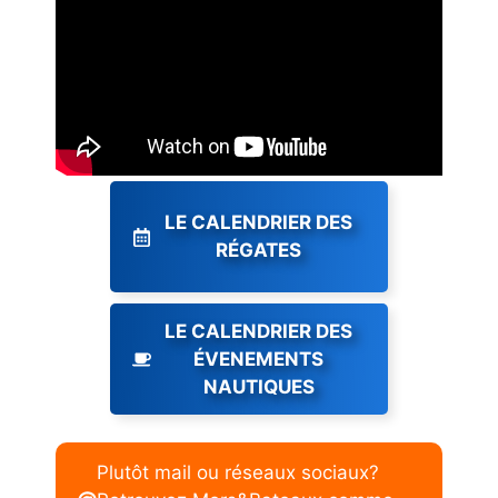
LE CALENDRIER DES
RÉGATES
LE CALENDRIER DES
ÉVENEMENTS
NAUTIQUES
Plutôt mail ou réseaux sociaux?