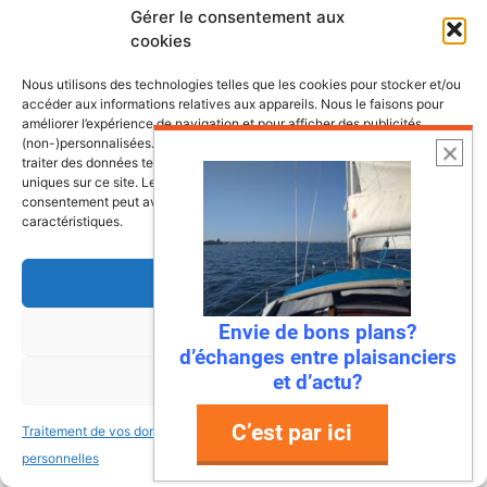
Gérer le consentement aux
ça, c’était avant ! Parce que Mandelieu-La
cookies
Napoule …
Nous utilisons des technologies telles que les cookies pour stocker et/ou
accéder aux informations relatives aux appareils. Nous le faisons pour
Lire l’article
améliorer l’expérience de navigation et pour afficher des publicités
(non-)personnalisées. Consentir à ces technologies nous autorisera à
traiter des données telles que le comportement de navigation ou les ID
uniques sur ce site. Le fait de ne pas consentir ou de retirer son
consentement peut avoir un effet négatif sur certaines fonctonnalités et
caractéristiques.
Accepter
Envie de bons plans?
Refuser
d’échanges entre plaisanciers
et d’actu?
Voir les préférences
18 juin 2026
C’est par ici
Traitement de vos données
Traitement de vos données
Les Voiles de Saint-Tropez 2026 : le
personnelles
personnelles
grand retour des Classe J et un