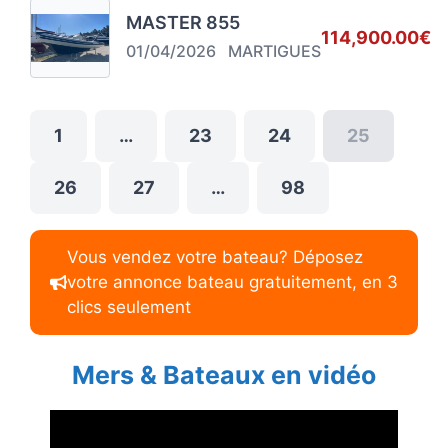
MASTER 855
114,900.00€
01/04/2026
MARTIGUES
1
…
23
24
25
26
27
…
98
Vous vendez votre bateau? Déposez
votre annonce bateau gratuitement, en 3
clics seulement
Mers & Bateaux en vidéo