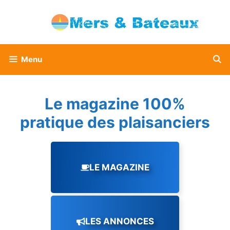
Aller
au
contenu
Menu
Le magazine 100%
pratique des plaisanciers
LE MAGAZINE
LES ANNONCES