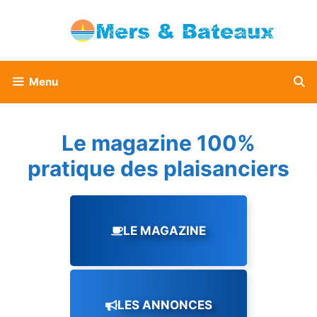
Aller
au
contenu
Menu
Le magazine 100%
pratique des plaisanciers
LE MAGAZINE
LES ANNONCES