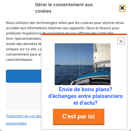
Lire l’article
Gérer le consentement aux
cookies
Nous utilisons des technologies telles que les cookies pour stocker et/ou
accéder aux informations relatives aux appareils. Nous le faisons pour
améliorer l’expérience de navigation et pour afficher des publicités
(non-)personnalisées. Consentir à ces technologies nous autorisera à
traiter des données telles que le comportement de navigation ou les ID
uniques sur ce site. Le fait de ne pas consentir ou de retirer son
consentement peut avoir un effet négatif sur certaines fonctonnalités et
caractéristiques.
Accepter
22 juillet 2026
Envie de bons plans?
Refuser
Mandelieu-La Napoule : la première
d’échanges entre plaisanciers
ville à dire « stop » aux déchets en
et d’actu?
Voir les préférences
mer !
C’est par ici
Traitement de vos données
Traitement de vos données
Ah, la Méditerranée… Ses eaux turquoise, ses
personnelles
personnelles
plages de rêve, et… ses déchets ? Eh bien,