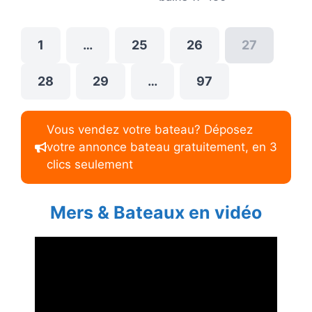
1
…
25
26
27
28
29
…
97
Vous vendez votre bateau? Déposez
votre annonce bateau gratuitement, en 3
clics seulement
Mers & Bateaux en vidéo