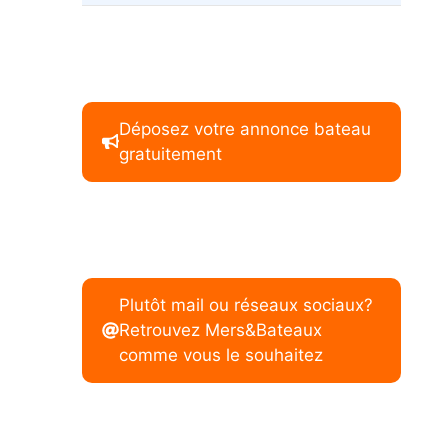
Déposez votre annonce bateau
gratuitement
Plutôt mail ou réseaux sociaux?
Retrouvez Mers&Bateaux
comme vous le souhaitez