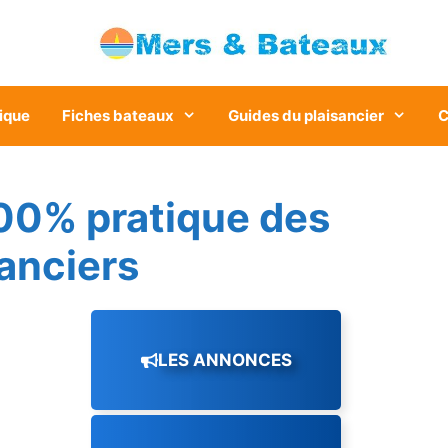
ique
Fiches bateaux
Guides du plaisancier
C
00% pratique des
sanciers
LES ANNONCES