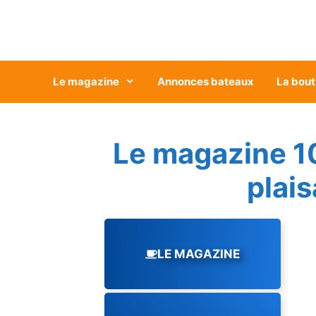
Aller
au
contenu
Le magazine
Annonces bateaux
La bout
Le magazine 1
plai
LE MAGAZINE