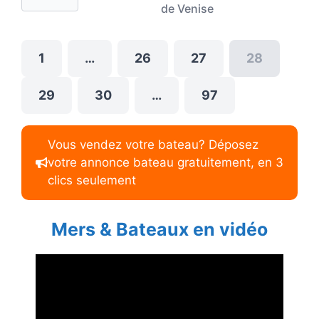
de Venise
1
…
26
27
28
29
30
…
97
Vous vendez votre bateau? Déposez
votre annonce bateau gratuitement, en 3
clics seulement
Mers & Bateaux en vidéo