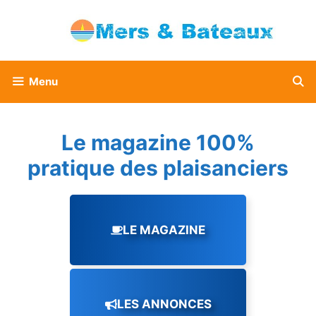
Aller
au
contenu
Menu
Le magazine 100%
pratique des plaisanciers
LE MAGAZINE
LES ANNONCES