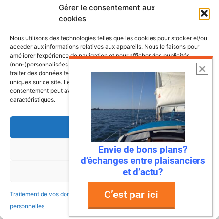
Gérer le consentement aux
encore salées par …
cookies
Lire l’article
Nous utilisons des technologies telles que les cookies pour stocker et/ou
accéder aux informations relatives aux appareils. Nous le faisons pour
améliorer l’expérience de navigation et pour afficher des publicités
(non-)personnalisées. Consentir à ces technologies nous autorisera à
traiter des données telles que le comportement de navigation ou les ID
uniques sur ce site. Le fait de ne pas consentir ou de retirer son
consentement peut avoir un effet négatif sur certaines fonctonnalités et
caractéristiques.
Accepter
Envie de bons plans?
Refuser
d’échanges entre plaisanciers
et d’actu?
Voir les préférences
22 juillet 2026
Mandelieu-La Napoule : la première
C’est par ici
Traitement de vos données
Traitement de vos données
ville à dire « stop » aux déchets en
personnelles
personnelles
mer !