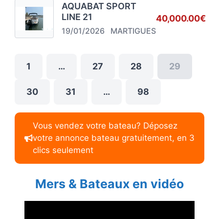
AQUABAT SPORT
LINE 21
40,000.00€
19/01/2026
MARTIGUES
1
…
27
28
29
30
31
…
98
Vous vendez votre bateau? Déposez
votre annonce bateau gratuitement, en 3
clics seulement
Mers & Bateaux en vidéo