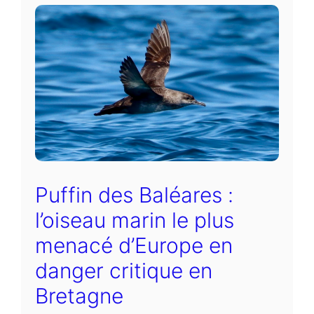
Puffin des Baléares :
l’oiseau marin le plus
menacé d’Europe en
danger critique en
Bretagne