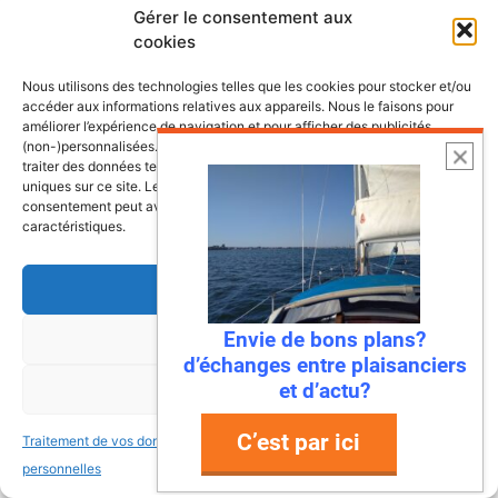
Croisières et escales
Gérer le consentement aux
cookies
Les plus belles escales et croisières de
Nous utilisons des technologies telles que les cookies pour stocker et/ou
nos côtes
accéder aux informations relatives aux appareils. Nous le faisons pour
améliorer l’expérience de navigation et pour afficher des publicités
(non-)personnalisées. Consentir à ces technologies nous autorisera à
traiter des données telles que le comportement de navigation ou les ID
uniques sur ce site. Le fait de ne pas consentir ou de retirer son
consentement peut avoir un effet négatif sur certaines fonctonnalités et
caractéristiques.
Accepter
Envie de bons plans?
Refuser
d’échanges entre plaisanciers
et d’actu?
Voir les préférences
C’est par ici
Traitement de vos données
Traitement de vos données
personnelles
personnelles
22 juillet 2026