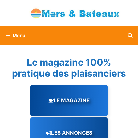
Aller
au
contenu
Menu
Le magazine 100%
pratique des plaisanciers
LE MAGAZINE
LES ANNONCES