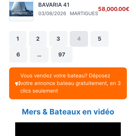
BAVARIA 41
58,000.00€
03/08/2026
MARTIGUES
1
2
3
4
5
6
…
97
Vous vendez votre bateau? Déposez
votre annonce bateau gratuitement, en 3
clics seulement
Mers & Bateaux en vidéo