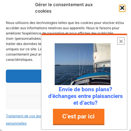
encore salées par …
Gérer le consentement aux
cookies
Lire l’article
Nous utilisons des technologies telles que les cookies pour stocker et/ou
accéder aux informations relatives aux appareils. Nous le faisons pour
améliorer l’expérience de navigation et pour afficher des publicités
(non-)personnalisées. Consentir à ces technologies nous autorisera à
traiter des données telles que le comportement de navigation ou les ID
uniques sur ce site. Le fait de ne pas consentir ou de retirer son
consentement peut avoir un effet négatif sur certaines fonctonnalités et
caractéristiques.
Accepter
Envie de bons plans?
Refuser
d’échanges entre plaisanciers
et d’actu?
Voir les préférences
22 juillet 2026
Mandelieu-La Napoule : la première
C’est par ici
Traitement de vos données
Traitement de vos données
ville à dire « stop » aux déchets en
personnelles
personnelles
mer !