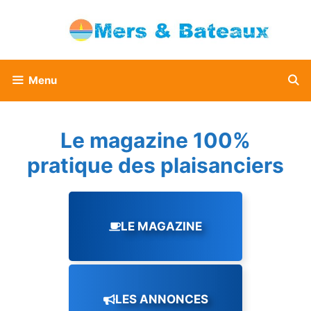
Aller
au
contenu
Menu
Le magazine 100%
pratique des plaisanciers
LE MAGAZINE
LES ANNONCES