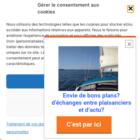
Gérer le consentement aux
cookies
Les plus belles escales et croisières de
nos côtes
Nous utilisons des technologies telles que les cookies pour stocker et/ou
accéder aux informations relatives aux appareils. Nous le faisons pour
améliorer l’expérience de navigation et pour afficher des publicités
(non-)personnalisées. Consentir à ces technologies nous autorisera à
traiter des données telles que le comportement de navigation ou les ID
uniques sur ce site. Le fait de ne pas consentir ou de retirer son
consentement peut avoir un effet négatif sur certaines fonctonnalités et
caractéristiques.
Accepter
Envie de bons plans?
Refuser
d’échanges entre plaisanciers
et d’actu?
Voir les préférences
C’est par ici
Traitement de vos données
Traitement de vos données
6 août 2026
personnelles
personnelles
Envie de fraicheur ? Larguez les