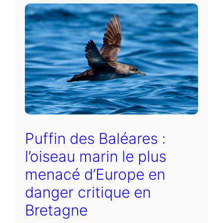
Puffin des Baléares :
l’oiseau marin le plus
menacé d’Europe en
danger critique en
Bretagne