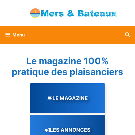
Aller
au
contenu
Menu
Le magazine 100%
pratique des plaisanciers
LE MAGAZINE
LES ANNONCES