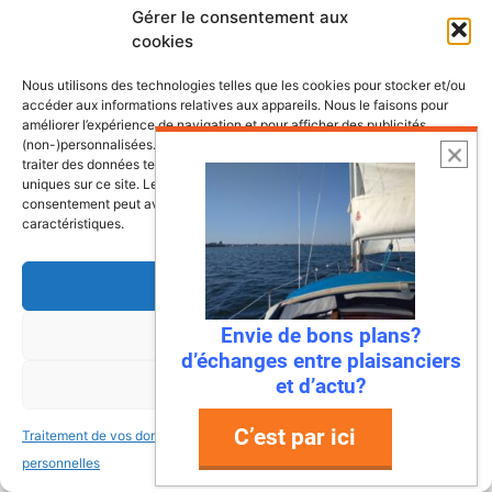
nos côtes
Gérer le consentement aux
cookies
Nous utilisons des technologies telles que les cookies pour stocker et/ou
accéder aux informations relatives aux appareils. Nous le faisons pour
améliorer l’expérience de navigation et pour afficher des publicités
(non-)personnalisées. Consentir à ces technologies nous autorisera à
traiter des données telles que le comportement de navigation ou les ID
uniques sur ce site. Le fait de ne pas consentir ou de retirer son
consentement peut avoir un effet négatif sur certaines fonctonnalités et
caractéristiques.
Accepter
Envie de bons plans?
Refuser
d’échanges entre plaisanciers
et d’actu?
6 août 2026
Voir les préférences
Envie de fraicheur ? Larguez les
C’est par ici
Traitement de vos données
Traitement de vos données
amarres direction la Normandie
personnelles
personnelles
Imaginez : des falaises vertigineuses qui