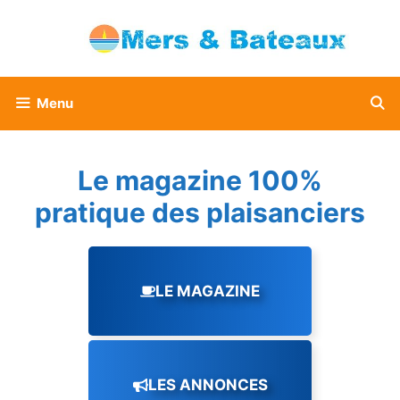
Aller
au
contenu
Menu
Le magazine 100%
pratique des plaisanciers
LE MAGAZINE
LES ANNONCES