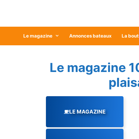
Aller
au
contenu
Le magazine
Annonces bateaux
La bout
Le magazine 1
plai
LE MAGAZINE