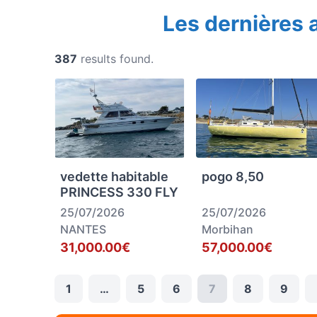
Les dernières
387
results found.
vedette habitable
pogo 8,50
PRINCESS 330 FLY
25/07/2026
25/07/2026
NANTES
Morbihan
31,000.00€
57,000.00€
1
…
5
6
7
8
9