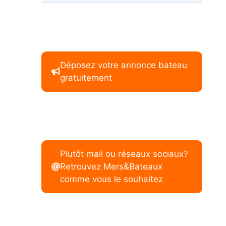
Déposez votre annonce bateau
gratuitement
Plutôt mail ou réseaux sociaux?
Retrouvez Mers&Bateaux
comme vous le souhaitez