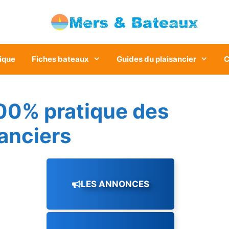
ique
Fiches bateaux
Guides du plaisancier
C
00% pratique des
sanciers
LES ANNONCES