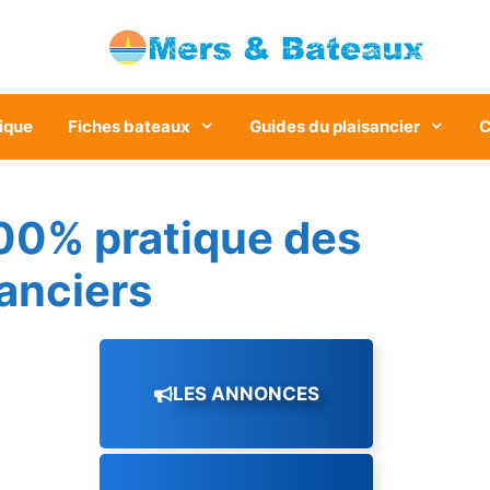
ique
Fiches bateaux
Guides du plaisancier
C
00% pratique des
sanciers
LES ANNONCES