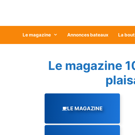
Aller
au
contenu
Le magazine
Annonces bateaux
La bout
Le magazine 1
plai
LE MAGAZINE