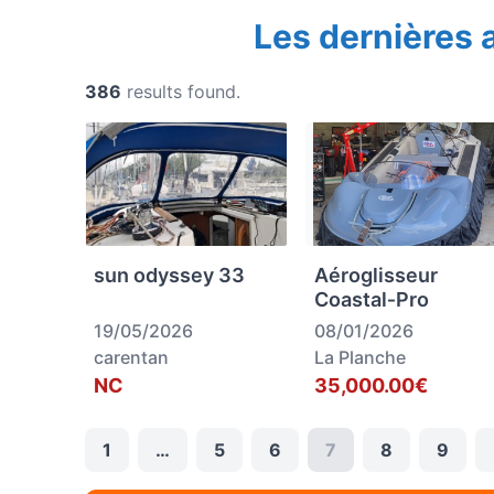
Les dernières
386
results found.
sun odyssey 33
Aéroglisseur
Coastal‑Pro
19/05/2026
08/01/2026
carentan
La Planche
NC
35,000.00€
1
…
5
6
7
8
9