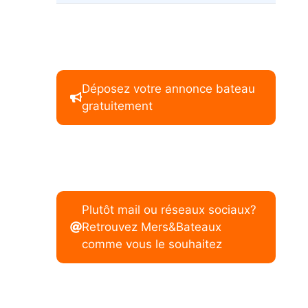
Déposez votre annonce bateau
gratuitement
Plutôt mail ou réseaux sociaux?
Retrouvez Mers&Bateaux
comme vous le souhaitez