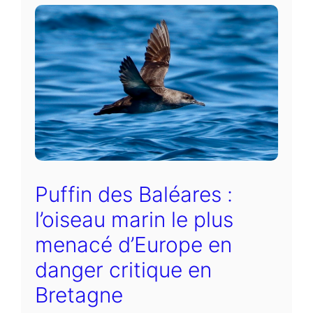
Puffin des Baléares :
l’oiseau marin le plus
menacé d’Europe en
danger critique en
Bretagne