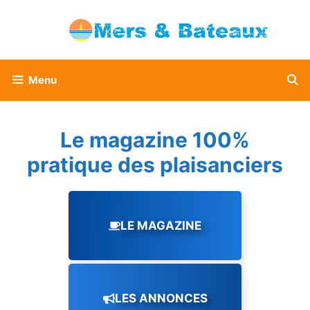
Aller
au
contenu
Menu
Le magazine 100%
pratique des plaisanciers
LE MAGAZINE
LES ANNONCES