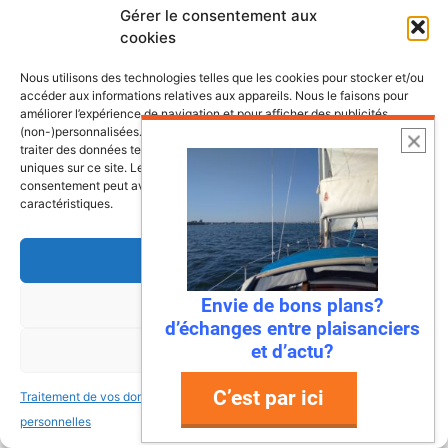
Gérer le consentement aux
Imaginez : des falaises vertigineuses qui
cookies
plongent dans une mer turquoise, des ports
de pêche colorés où l’on déguste des huîtres
Nous utilisons des technologies telles que les cookies pour stocker et/ou
accéder aux informations relatives aux appareils. Nous le faisons pour
encore salées par …
améliorer l’expérience de navigation et pour afficher des publicités
(non-)personnalisées. Consentir à ces technologies nous autorisera à
traiter des données telles que le comportement de navigation ou les ID
Lire l’article
uniques sur ce site. Le fait de ne pas consentir ou de retirer son
consentement peut avoir un effet négatif sur certaines fonctonnalités et
caractéristiques.
Accepter
Envie de bons plans?
Refuser
d’échanges entre plaisanciers
et d’actu?
Voir les préférences
C’est par ici
Traitement de vos données
Traitement de vos données
personnelles
personnelles
22 juillet 2026