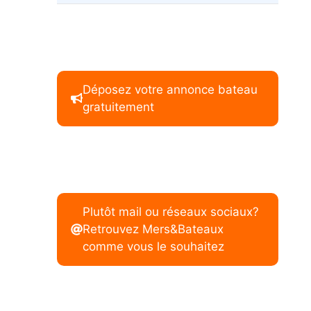
Déposez votre annonce bateau
gratuitement
Plutôt mail ou réseaux sociaux?
Retrouvez Mers&Bateaux
comme vous le souhaitez