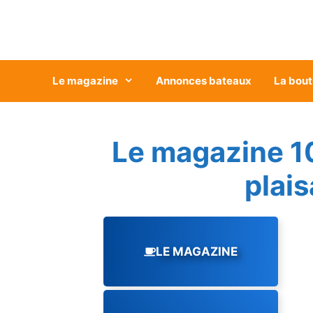
Aller
au
contenu
Le magazine
Annonces bateaux
La bout
Le magazine 1
plai
LE MAGAZINE