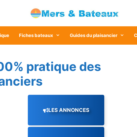
ique
Fiches bateaux
Guides du plaisancier
C
00% pratique des
sanciers
LES ANNONCES