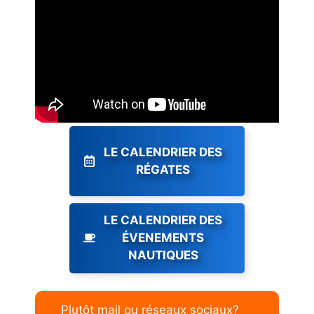
LE CALENDRIER DES
RÉGATES
LE CALENDRIER DES
ÉVENEMENTS
NAUTIQUES
Plutôt mail ou réseaux sociaux?