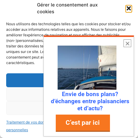
Gérer le consentement aux
cookies
Nous utilisons des technologies telles que les cookies pour stocker et/ou
accéder aux informations relatives aux appareils. Nous le faisons pour
améliorer l’expérience de navigation et pour afficher des publicités
(non-)personnalisées. Consentir à ces technologies nous autorisera à
traiter des données telles que le comportement de navigation ou les ID
uniques sur ce site. Le fait de ne pas consentir ou de retirer son
consentement peut avoir un effet négatif sur certaines fonctonnalités et
caractéristiques.
Accepter
Envie de bons plans?
Refuser
d’échanges entre plaisanciers
6 août 2026
et d’actu?
Voir les préférences
Envie de fraicheur ? Larguez les
amarres direction la Normandie
C’est par ici
Traitement de vos données
Traitement de vos données
Imaginez : des falaises vertigineuses qui
personnelles
personnelles
plongent dans une mer turquoise, des ports