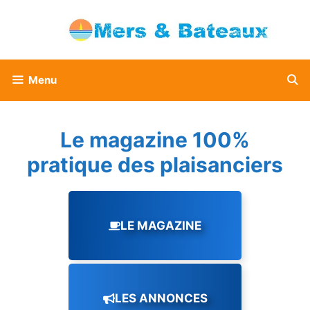
Aller
au
contenu
Menu
Le magazine 100%
pratique des plaisanciers
LE MAGAZINE
LES ANNONCES