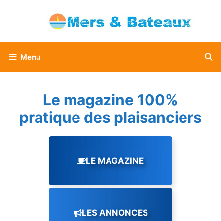
Aller
au
contenu
Menu
Le magazine 100%
pratique des plaisanciers
LE MAGAZINE
LES ANNONCES