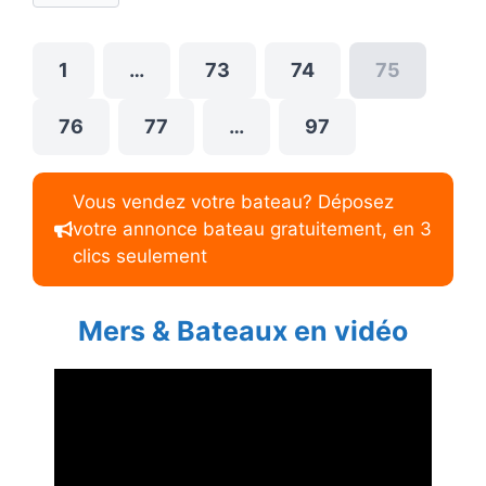
1
…
73
74
75
76
77
…
97
Vous vendez votre bateau? Déposez
votre annonce bateau gratuitement, en 3
clics seulement
Mers & Bateaux en vidéo