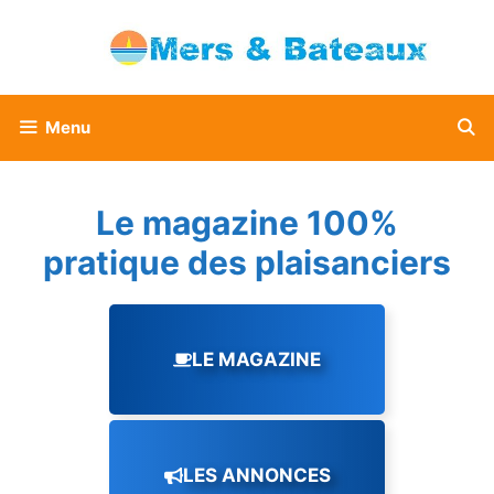
Aller
au
contenu
Menu
Le magazine 100%
pratique des plaisanciers
LE MAGAZINE
LES ANNONCES