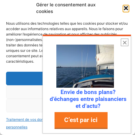
Gérer le consentement aux
cookies
Nous utilisons des technologies telles que les cookies pour stocker et/ou
accéder aux informations relatives aux appareils. Nous le faisons pour
améliorer l’expérience de navigation et pour afficher des publicités
(non-)personnalisées. Consentir à ces technologies nous autorisera à
traiter des données telles que le comportement de navigation ou les ID
uniques sur ce site. Le fait de ne pas consentir ou de retirer son
consentement peut avoir un effet négatif sur certaines fonctonnalités et
caractéristiques.
Accepter
22 juillet 2026
Mandelieu-La Napoule : la première
Envie de bons plans?
Refuser
d’échanges entre plaisanciers
ville à dire « stop » aux déchets en
et d’actu?
Voir les préférences
mer !
Ah, la Méditerranée… Ses eaux turquoise, ses
C’est par ici
Traitement de vos données
Traitement de vos données
plages de rêve, et… ses déchets ? Eh bien,
personnelles
personnelles
ça, c’était avant ! Parce que Mandelieu-La