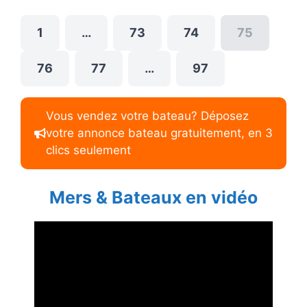
1
…
73
74
75
76
77
…
97
Vous vendez votre bateau? Déposez
votre annonce bateau gratuitement, en 3
clics seulement
Mers & Bateaux en vidéo