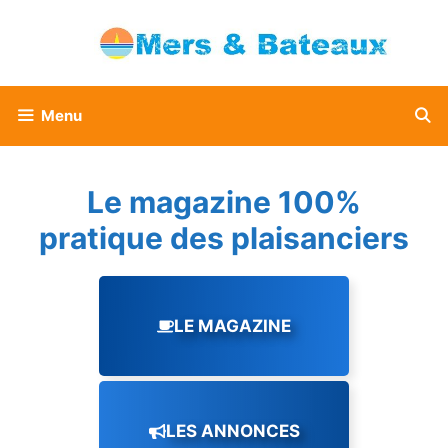
Aller
au
contenu
Menu
Le magazine 100%
pratique des plaisanciers
LE MAGAZINE
LES ANNONCES