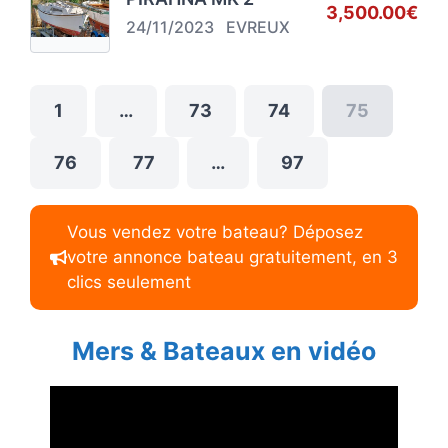
3,500.00€
24/11/2023
EVREUX
1
…
73
74
75
76
77
…
97
Vous vendez votre bateau? Déposez
votre annonce bateau gratuitement, en 3
clics seulement
Mers & Bateaux en vidéo