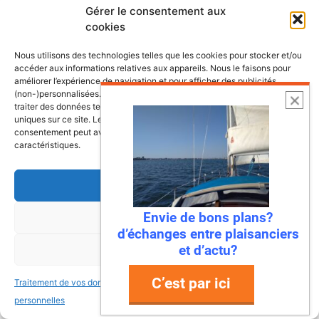
Gérer le consentement aux
cookies
Lire l’article
Nous utilisons des technologies telles que les cookies pour stocker et/ou
accéder aux informations relatives aux appareils. Nous le faisons pour
améliorer l’expérience de navigation et pour afficher des publicités
(non-)personnalisées. Consentir à ces technologies nous autorisera à
traiter des données telles que le comportement de navigation ou les ID
uniques sur ce site. Le fait de ne pas consentir ou de retirer son
consentement peut avoir un effet négatif sur certaines fonctonnalités et
caractéristiques.
Accepter
Envie de bons plans?
Refuser
d’échanges entre plaisanciers
22 juillet 2026
et d’actu?
Voir les préférences
Mandelieu-La Napoule : la première
ville à dire « stop » aux déchets en
C’est par ici
Traitement de vos données
Traitement de vos données
mer !
personnelles
personnelles